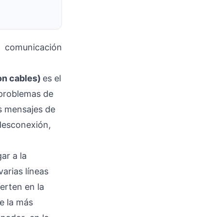
comunicación
on cables)
es el
 problemas de
os mensajes de
 desconexión,
ar a la
varias líneas
erten en la
e la más