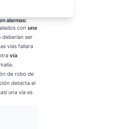
 en alarmas:
stalados con
una
o deberían ser
s vías fallara
 otra
vía
malía.
ión de robo de
ción detecta el
así una vía es