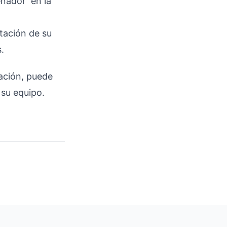
enador en la
tación de su
.
ación, puede
 su equipo.