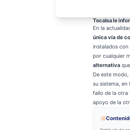
Tecalsa le info
En la actualid
única vía de c
instalados con 
por cualquier m
alternativa
que
De este modo, s
su sistema, en
fallo de la otr
apoyo de la otr
Contenid
Doble vía de c