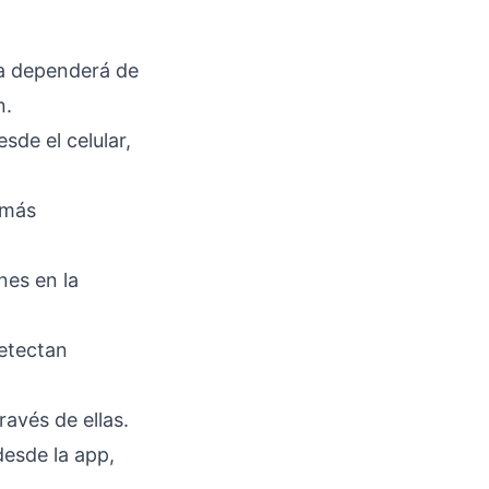
da dependerá de
n.
sde el celular,
 más
nes en la
detectan
ravés de ellas.
esde la app,