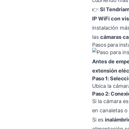
cubriendo más 
👉
SI Tendría
IP WiFi con vi
instalación más
las
cámaras ca
Pasos para inst
Antes de empe
extensión eléc
Paso 1: Selecci
Ubica la cámara
Paso 2: Conexi
Si la cámara e
en canaletas o 
Si es
inalámbri
alimentación s