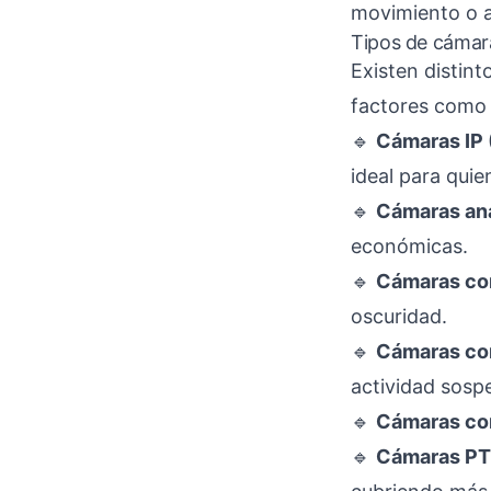
movimiento o a
Tipos de cámaras
Existen distin
factores como e
🔹
Cámaras IP 
ideal para qui
🔹
Cámaras an
económicas.
🔹
Cámaras con
oscuridad.
🔹
Cámaras co
actividad sosp
🔹
Cámaras con
🔹
Cámaras PT