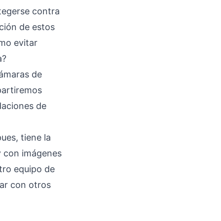
tegerse contra
ación de estos
mo evitar
a?
cámaras de
partiremos
daciones de
ues, tiene la
 y con imágenes
stro equipo de
ar con otros