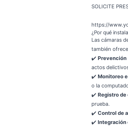
SOLICITE PR
https://www.y
¿Por qué instal
Las cámaras de 
también ofrece
✔️
Prevención 
actos delictivo
✔️
Monitoreo e
o la computado
✔️
Registro de
prueba.
✔️
Control de 
✔️
Integración