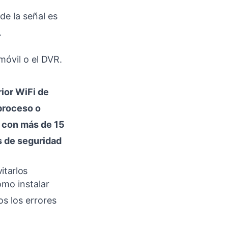
de la señal es
.
móvil o el DVR.
rior WiFi de
 proceso o
s con más de 15
s
de seguridad
itarlos
mo instalar
os los errores