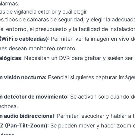
larmas.
 de vigilancia exterior y cuál elegir
tos tipos de cámaras de seguridad, y elegir la adecua
l entorno, el presupuesto y la facilidad de instalació
(WiFi o cableadas)
: Permiten ver la imagen en vivo de
enes desean monitoreo remoto.
alógicas
: Necesitan un DVR para grabar y suelen ser
 visión nocturna
: Esencial si quieres capturar imáge
n detector de movimiento
: Se activan solo cuando 
echosa.
 audio bidireccional
: Permiten escuchar y hablar a t
Z (Pan-Tilt-Zoom)
: Se pueden mover y hacer zoom d