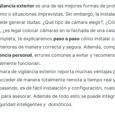
ilancia exterior
es una de las mejores formas de pro
mo o situaciones imprevistas. Sin embargo, la instal
uede generar dudas:
¿Qué tipo de cámara elegir?
, ¿Có
, ¿es legal colocar cámaras en la fachada de una cas
ompleta, te explicaremos
paso a paso
cómo instalar 
exteriores de manera correcta y segura. Además, com
encia personal
, errores comunes a evitar y recomen
almente funcionan.
mara de vigilancia exterior reporta muchas ventajas p
 acceder de manera totalmente remota a tiempo real
pasando, es de fácil instalación y configuración, nue
 para asesorar. Además de todo esto se puede integr
guridad inteligentes
y
domóticos
.