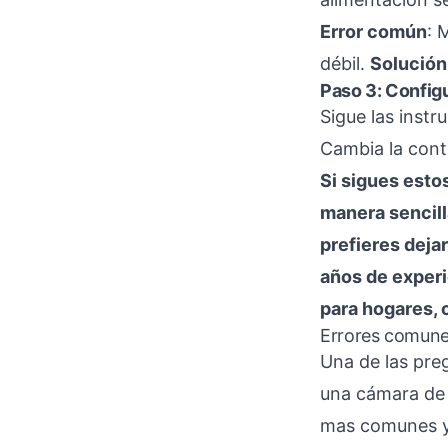
Error común
: 
débil.
Solución
Paso 3: Configu
Sigue las instr
Cambia la cont
Si sigues estos
manera sencill
prefieres deja
años de experi
para hogares,
Errores comunes
Una de las pre
una cámara de v
mas comunes y