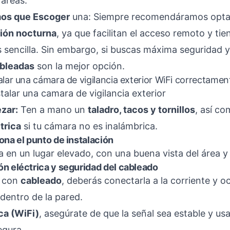
áreas.
mos que Escoger
una: Siempre recomendáramos opta
sión nocturna
, ya que facilitan el acceso remoto y ti
 sencilla. Sin embargo, si buscas máxima seguridad y 
bleadas
son la mejor opción.
alar una cámara de vigilancia exterior WiFi correctamen
zar:
Ten a mano un
taladro, tacos y tornillos
, así c
trica
si tu cámara no es inalámbrica.
ona el punto de instalación
 en un lugar elevado, con una buena vista del área y 
ón eléctrica y seguridad del cableado
s con
cableado
, deberás conectarla a la corriente y oc
dentro de la pared.
ca (WiFi)
, asegúrate de que la señal sea estable y us
egura.